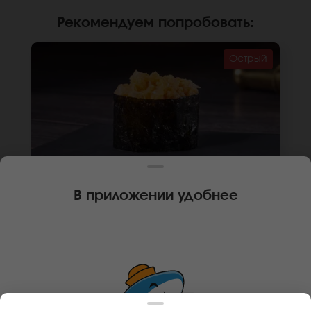
Рекомендуем попробовать
:
Острый
В приложении удобнее
35 г
1 шт.
🌶
ГУНКАН ТОРТУГА С КРЕВЕТКОЙ
Креветка, соус спайси, рис, нори. *Не
забудьте заказать имбирь, васаби и соевый
соус. Они не входят в стоимость заказа.
*Внешний вид блюда может отличаться от