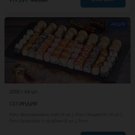
919 руб
936 руб
входят в стоимость заказа. *Внешний вид блюда
может отличаться от фото на сайте.
АКЦИЯ
2000 г
64 шт.
СЕТ ИНДИЯ
Ролл Филадельфия лайт (8 шт.), Ролл Гваделупа (8 шт.),
Ролл Кракатау с крабом (8 шт.), Ролл
Калифорнийская классика (8 шт.), Ролл Эрта Але (8
шт.), Ролл Калифорния хот (8 шт.), Ролл Охотский краб