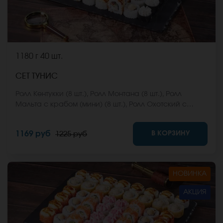
1180 г
40 шт.
СЕТ ТУНИС
Ролл Кентукки (8 шт.), Ролл Монтана (8 шт.), Ролл
Мальта с крабом (мини) (8 шт.), Ролл Охотский с
креветкой (8 шт.), Ролл Египетская курица (8 шт.) *Не
забудьте заказать имбирь, васаби и соевый соус.
В КОРЗИНУ
1169 руб
1225 руб
Они не входят в стоимость заказа. *Внешний вид
блюда может отличаться от фото на сайте.
НОВИНКА
АКЦИЯ