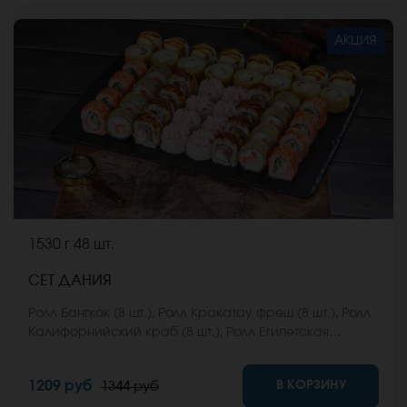
АКЦИЯ
1530 г
48 шт.
СЕТ ДАНИЯ
Ролл Бангкок (8 шт.), Ролл Кракатау фреш (8 шт.), Ролл
Калифорнийский краб (8 шт.), Ролл Египетская
курица (8 шт.), Ролл Кентукки хот (8 шт.), Ролл Монтана
(8 шт.) *Не забудьте заказать имбирь, васаби и
В КОРЗИНУ
1209 руб
1344 руб
соевый соус. Они не входят в стоимость заказа.