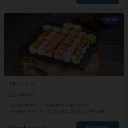
стоимость заказа. *Внешний вид блюда может
отличаться от фото на сайте.
АКЦИЯ
1030 г
32 шт.
СЕТ ИРИРИ
Ролл Кракатау с креветкой (8 шт.), ролл
Калифорнийский краб (8 шт.), ролл Египетская
курица (8 шт.), ролл Кентукки хот (8 шт.) *Не забудьте
заказать имбирь, васаби и соевый соус. Они не
В КОРЗИНУ