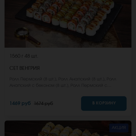
1560 г
48 шт.
СЕТ ВЕНГРИЯ
Ролл Пермский (8 шт.), Ролл Анапский (8 шт.), Ролл
Анапский с беконом (8 шт.), Ролл Пермский с
беконом (8 шт.), Ролл Калифорнийский фреш (8 шт.),
Ролл Ижевский (8 шт.). *Не забудьте заказать имбирь,
В КОРЗИНУ
1469 руб
1674 руб
васаби и соевый соус. Они не входят в стоимость
заказа. *Внешний вид блюда может отличаться от
фото на сайте.
АКЦИЯ