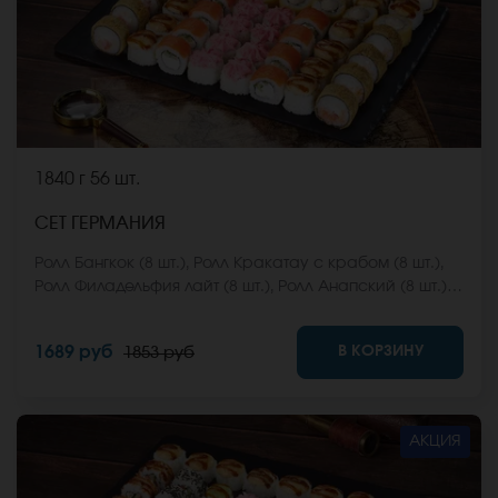
1840 г
56 шт.
СЕТ ГЕРМАНИЯ
Ролл Бангкок (8 шт.), Ролл Кракатау с крабом (8 шт.),
Ролл Филадельфия лайт (8 шт.), Ролл Анапский (8 шт.),
Ролл Анапский с беконом (8 шт.), Ролл Кентукки хот (8
шт.), Ролл Макарена (8 шт.). *Не забудьте заказать
В КОРЗИНУ
1689 руб
1853 руб
имбирь, васаби и соевый соус. Они не входят в
стоимость заказа. *Внешний вид блюда может
отличаться от фото на сайте.
АКЦИЯ