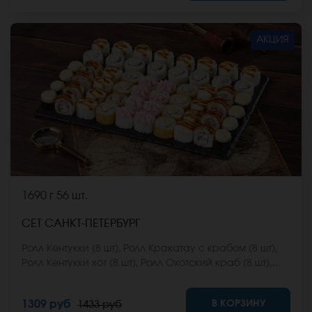
*Внешний вид блюда может отличаться от фото на
сайте.
АКЦИЯ
1690 г
56 шт.
СЕТ САНКТ-ПЕТЕРБУРГ
Ролл Кентукки (8 шт), Ролл Кракатау с крабом (8 шт),
Ролл Кентукки хот (8 шт), Ролл Охотский краб (8 шт),
Ролл Египетская курица (8 шт), Ролл Мальта с сыром
(8 шт), Ролл Монтана (8 шт) *Не забудьте заказать
В КОРЗИНУ
1309 руб
1433 руб
имбирь, васаби и соевый соус. Они не входят в