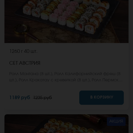
1260 г
40 шт.
СЕТ АВСТРИЯ
Ролл Монтана (8 шт.), Ролл Калифорнийский фреш (8
шт.), Ролл Кракатау с креветкой (8 шт.), Ролл Пермский
(8 шт.), Ролл Анапский (8 шт.). *Не забудьте заказать
имбирь, васаби и соевый соус. Они не входят в
В КОРЗИНУ
1189 руб
1235 руб
стоимость заказа. *Внешний вид блюда может
отличаться от фото на сайте.
АКЦИЯ