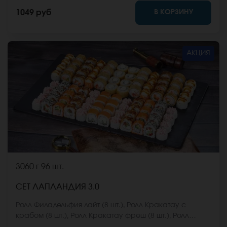
имбирь, васаби и соевый соус. Они не входят в
В КОРЗИНУ
1049 руб
стоимость заказа. *Внешний вид блюда может
отличаться от фото на сайте.
АКЦИЯ
3060 г
96 шт.
СЕТ ЛАПЛАНДИЯ 3.0
Ролл Филадельфия лайт (8 шт.), Ролл Кракатау с
крабом (8 шт.), Ролл Кракатау фреш (8 шт.), Ролл
Калифорнийский фреш (8 шт.), Ролл Калифорнийская