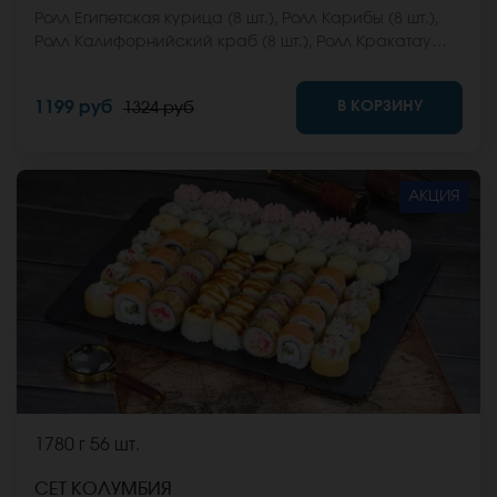
Ролл Египетская курица (8 шт.), Ролл Карибы (8 шт.),
Ролл Калифорнийский краб (8 шт.), Ролл Кракатау
фреш (8 шт.), Ролл Мальта с сыром (8 шт.), Ролл
Мальта микс (8 шт.) *Не забудьте заказать имбирь,
В КОРЗИНУ
1199 руб
1324 руб
васаби и соевый соус. Они не входят в стоимость
заказа. *Внешний вид блюда может отличаться от
фото на сайте.
АКЦИЯ
1780 г
56 шт.
СЕТ КОЛУМБИЯ