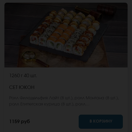
1260 г
40 шт.
СЕТ ЮКОН
Ролл Филадельфия Лайт (8 шт.), ролл Монтана (8 шт.),
ролл Египетская курица (8 шт.), ролл
Калифорнийский фреш (8 шт.), ролл Карибы (8 шт.)
*Не забудьте заказать имбирь, васаби и соевый
В КОРЗИНУ
1159 руб
соус. Они не входят в стоимость заказа. *Внешний
вид блюда может отличаться от фото на сайте.