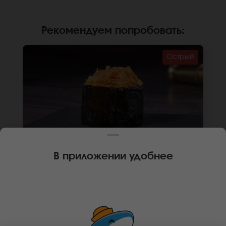
Рекомендуем попробовать
:
Острый
В приложении удобнее
35 г
1 шт.
🌶
ГУНКАН ТОРТУГА С ЛОСОСЕМ
Лосось, соус спайси, рис, нори. *Не
забудьте заказать имбирь, васаби и соевый