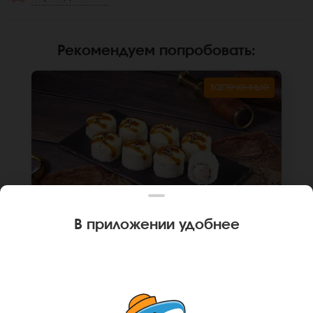
Рекомендуем попробовать
:
запеченные
В приложении удобнее
270 г
8 шт.
РОЛЛ ОХОТСКИЙ С КРЕВЕТКОЙ
Креветка, крем чиз, монако соус , унаги
соус, кунжут, рис, нори *Не забудьте