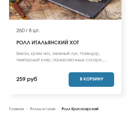
260 г
8 шт.
РОЛЛ ИТАЛЬЯНСКИЙ ХОТ
Бекон, крем чиз, зеленый лук, помидор,
темпурный кляр, панировочные сухари,
цезарь соус, лук фри, рис, нори. *Не
забудьте заказать имбирь, васаби и соевый
259 руб
В КОРЗИНУ
соус. Они не входят в стоимость заказа.
*Внешний вид блюда может отличаться от
фото на сайте.
Главная
Роллы и суши
Ролл Красноярский