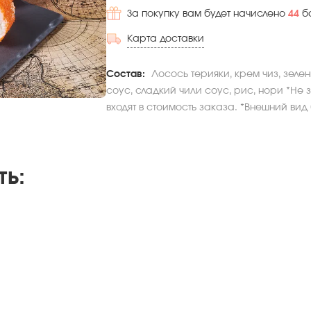
За покупку вам будет начислено
44
б
Карта доставки
Состав:
Лосось терияки, крем чиз, зеле
соус, сладкий чили соус, рис, нори *Не 
входят в стоимость заказа. *Внешний вид
ть
: