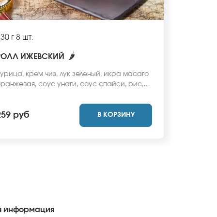
30 г
8 шт.
🌶
РОЛЛ ИЖЕВСКИЙ
урица, крем чиз, лук зеленый, икра масаго
ранжевая, соус унаги, соус спайси, рис,
ори. *Не забудьте заказать имбирь, васаби
 соевый соус. Они не входят в стоимость
259 руб
В КОРЗИНУ
аказа. *Внешний вид блюда может
тличаться от фото на сайте.
 информация