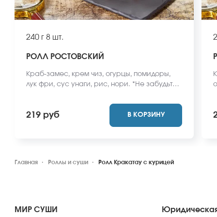
240 г
8 шт.
2
РОЛЛ РОСТОВСКИЙ
Краб-замес, крем чиз, огурцы, помидоры,
К
лук фри, сус унаги, рис, нори. *Не забудьте
о
заказать имбирь, васаби и соевый соус.
н
Они не входят в стоимость заказа. *Внешний
и
219 руб
В КОРЗИНУ
вид блюда может отличаться от фото на
з
сайте.
о
Главная
Роллы и суши
Ролл Кракатау с курицей
МИР СУШИ
Юридическая