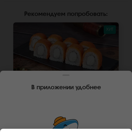
Рекомендуем попробовать
:
ХИТ
В приложении удобнее
250 г
8 шт.
РОЛЛ ФИЛАДЕЛЬФИЯ КЛАССИКА
Лосось, крем чиз, рис , нори. Не забудьте
заказать имбирь, васаби и соевый соус.
Они не входят в стоимость заказа. *Внешний