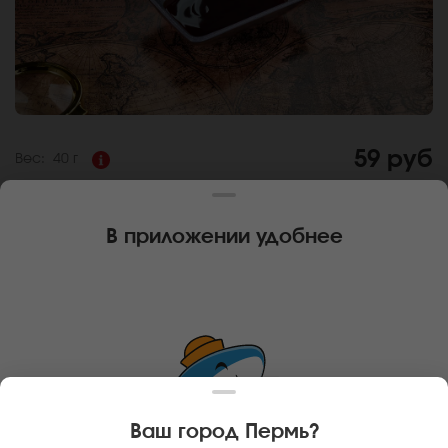
59 руб
Вес:
40 г
СОУС УНАГИ
В приложении удобнее
Состав:
Соевый соус, вино красное, рисовый уксус,
соль, вода, крахмал. Густой тёмный соус, обладающий
ярко выраженным, солено-копченым вкусом, чуть
сладковатым послевкусием. Подходит к холодным, горячим
роллам, придаёт блюду тонкий пикантный вкус.
За покупку вам будет начислено
5
баллов
Карта доставки
Ваш город
Пермь
?